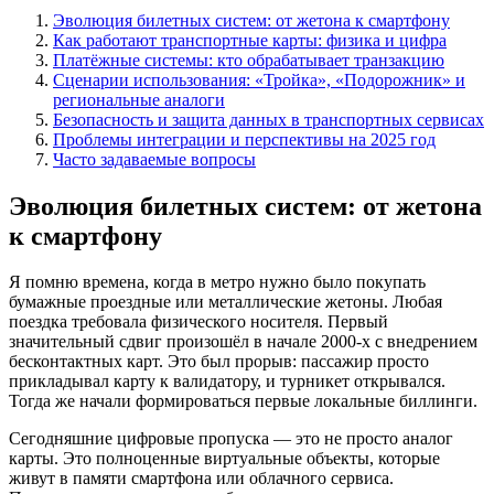
Эволюция билетных систем: от жетона к смартфону
Как работают транспортные карты: физика и цифра
Платёжные системы: кто обрабатывает транзакцию
Сценарии использования: «Тройка», «Подорожник» и
региональные аналоги
Безопасность и защита данных в транспортных сервисах
Проблемы интеграции и перспективы на 2025 год
Часто задаваемые вопросы
Эволюция билетных систем: от жетона
к смартфону
Я помню времена, когда в метро нужно было покупать
бумажные проездные или металлические жетоны. Любая
поездка требовала физического носителя. Первый
значительный сдвиг произошёл в начале 2000-х с внедрением
бесконтактных карт. Это был прорыв: пассажир просто
прикладывал карту к валидатору, и турникет открывался.
Тогда же начали формироваться первые локальные биллинги.
Сегодняшние цифровые пропуска — это не просто аналог
карты. Это полноценные виртуальные объекты, которые
живут в памяти смартфона или облачного сервиса.