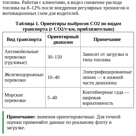
топлива. Работая с клиентами, я видел снижение расхода
топлива на 8–12% после внедрения регулярных тренингов и
мотивационных схем для водителей.
Таблица 1. Ориентиры выбросов CO2 по видам
транспорта (г CO2/т·км, приблизительно)
Ориентирный
Вид транспорта
Примечание
диапазон
Автомобильные
Зависит от загрузки и
перевозки
30–150
типа топлива
(грузовые)
Электрифицированные
Железнодорожные
10–40
линии — в нижней
перевозки
части диапазона
Контейнерные суда —
Морские
5–40
широкая
перевозки
вариативность
Примечание:
значения ориентировочные. Для точной
оценки применяйте данные по реальному флоту и
загрузке.