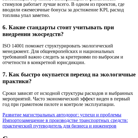
стимулов работает лучше всего. В одном из проектов, где
вводили ежемесячные бонусы за достижение KPI, расход
топлива упал заметно.
6. Какие стандарты стоит учитывать при
внедрении экосредств?
ISO 14001 поможет структурировать экологический
менеджмент. Для общеевропейских и национальных
требований важно следить за критериями по выбросам и
отчетности в конкретной юрисдикции.
7. Как быстро окупается переход на экологичные
практики?
Сроки зависят от исходной структуры расходов и выбранных
мероприятий. Часто экономический эффект виден в первый
год при грамотном пилоте и контроле эксплуатации.
Навигация
Развитие магистральных автодорог: успехи и проблемы
Импортозамещение в производстве транспортных средств:
по
практический путеводитель для бизнеса и инженеров
записям