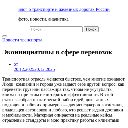
Перейти
Блог о транспорте и железных дорогах России
к
содержимому
фото, новости, аналитика
Найти:
Новости транспорта
Экоинициативы в сфере перевозок
от
20.12.2025
20.12.2025
Транспортная отрасль меняется быстрее, чем многие ожидают.
Люди, компании и города уже задают себе другой вопрос: как
перевезти груз или пассажира так, чтобы не усугублять
климат и при этом не потерять в эффективности. В этой
статье я собрал практический набор идей, доказанных
подходов и рабочих примеров — для менеджеров логистики,
владельцев автопарков и любого, кто решает задачи доставки
и мобильности. Материал опирается на реальные кейсы,
отраслевые стандарты и мою практику работы с клиентами.