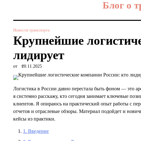
Блог о 
Перейти
к
содержимому
Новости транспорта
Крупнейшие логистиче
лидирует
от
20.11.2025
Логистика в России давно перестала быть фоном — это аре
я системно расскажу, кто сегодня занимает ключевые пози
клиентов. Я опираюсь на практический опыт работы с пе
отчетов и отраслевые обзоры. Материал подойдет и новичк
кейсы из практики.
1. Введение