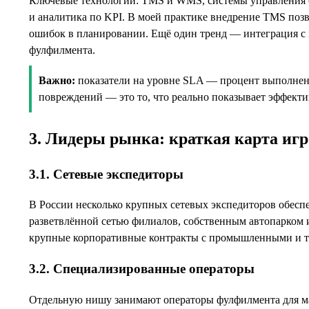
Ключевые технологии: TMS и WMS, системы управления с
и аналитика по KPI. В моей практике внедрение TMS позв
ошибок в планировании. Ещё один тренд — интеграция с
фулфилмента.
Важно:
показатели на уровне SLA — процент выполненны
повреждений — это то, что реально показывает эффекти
3. Лидеры рынка: краткая карта иг
3.1. Сетевые экспедиторы
В России несколько крупных сетевых экспедиторов обеспе
разветвлённой сетью филиалов, собственным автопарком и
крупные корпоративные контракты с промышленными и 
3.2. Специализированные операторы
Отдельную нишу занимают операторы фулфилмента для мар