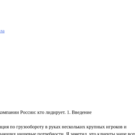
йла
ция по грузообороту в руках нескольких крупных игроков и
вающих нишевые потребности. Я заметил, что клиенты чаще все