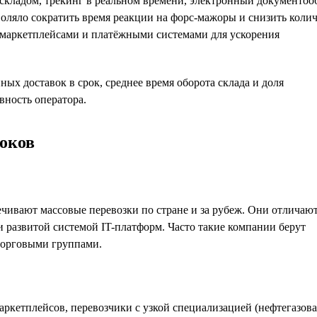
кладом, трекинг в реальном времени, электронный документоо
оляло сократить время реакции на форс-мажоры и снизить коли
 маркетплейсами и платёжными системами для ускорения
х доставок в срок, среднее время оборота склада и доля
вность оператора.
роков
чивают массовые перевозки по стране и за рубеж. Они отличаю
 развитой системой IT-платформ. Часто такие компании берут
торговыми группами.
кетплейсов, перевозчики с узкой специализацией (нефтегазова